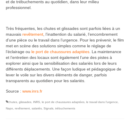
et de trébuchements au quotidien, dans leur milieu
professionnel.
Très fréquentes, les chutes et glissades sont parfois liées à un
mauvais
revêtement
, l’inattention du salarié, l’encombrement
d’une pièce ou le travail dans l’urgence. Pour les prévenir, le film
met en scène des solutions simples comme le réglage de
l’éclairage ou
le port de chaussures adaptées
. La maintenance
et l’entretien des locaux sont également l’une des pistes à
explorer ainsi que la sensibilisation des salariés lors de leurs
différents déplacements. Une façon ludique et pédagogique de
lever le voile sur les divers éléments de danger, parfois
transparents au quotidien pour les salariés.
Source :
www.inrs.fr
chutes
,
glissades
,
INRS
,
le port de chaussures adaptées
,
le travail dans l’urgence
,
Napo
,
revêtement
,
salariés
,
Signals
,
trébuchements