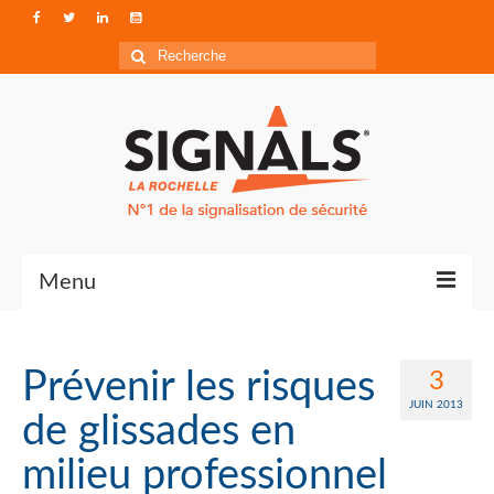
Rechercher
:
Menu
Contact
Prévenir les risques
3
Qui sommes-nous ?
JUIN 2013
de glissades en
Accéder à Signals
milieu professionnel