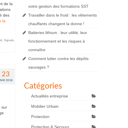
t de la
votre gestion des formations SST
ations
té des
Travailler dans le froid : les vêtements
e la
chauffants changent la donne !
Batteries lithium : leur utilité, leur
té
,
Signals
,
fonctionnement et les risques à
connaître
Comment lutter contre les dépôts
sauvages ?
23
MAR 2018
Catégories
Actualités entreprise
Mobilier Urbain
 sur
age
Protection
Protection & Secours