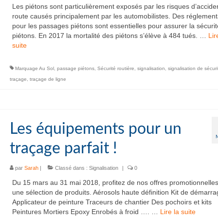
Les piétons sont particulièrement exposés par les risques d’acciden
route causés principalement par les automobilistes. Des réglement
pour les passages piétons sont essentielles pour assurer la sécuri
piétons. En 2017 la mortalité des piétons s’élève à 484 tués. …
Lir
suite­­
Marquage Au Sol
,
passage piétons
,
Sécurité routière
,
signalisation
,
signalisation de sécuri
traçage
,
traçage de ligne
Les équipements pour un
traçage parfait !
par
Sarah
|
Classé dans :
Signalisation
|
0
Du 15 mars au 31 mai 2018, profitez de nos offres promotionnelles
une sélection de produits. Aérosols haute définition Kit de démarr
Applicateur de peinture Traceurs de chantier Des pochoirs et kits
Peintures Mortiers Epoxy Enrobés à froid …. …
Lire la suite­­