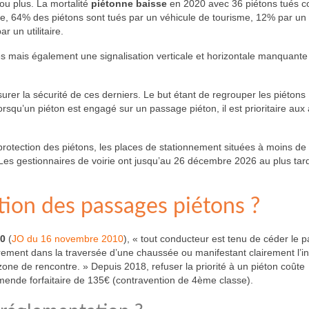
ou plus. La mortalité
piétonne baisse
en 2020 avec 36 piétons tués c
ière, 64% des piétons sont tués par un véhicule de tourisme, 12% par un
 un utilitaire.
s mais également une signalisation verticale et horizontale manquant
ssurer la sécurité de ces derniers. Le but étant de regrouper les piétons
squ’un piéton est engagé sur un passage piéton, il est prioritaire aux 
 protection des piétons, les places de stationnement situées à moins de
Les gestionnaires de voirie ont jusqu’au 26 décembre 2026 au plus tar
tion des passages piétons ?
10
(
JO du 16 novembre 2010
), « tout conducteur est tenu de céder le 
rement dans la traversée d’une chaussée ou manifestant clairement l’in
zone de rencontre. » Depuis 2018, refuser la priorité à un piéton coûte
mende forfaitaire de 135€ (contravention de 4ème classe).