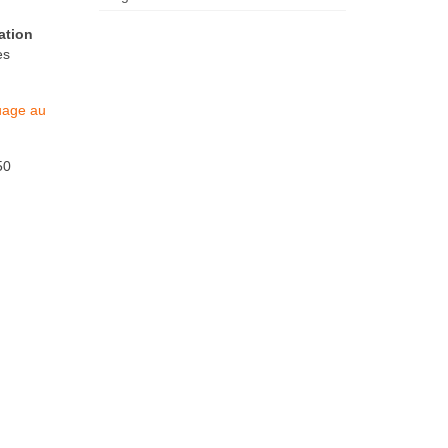
sation
es
age au
50