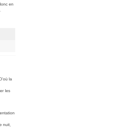
 donc en
.
 D’où la
er les
entation
 nuit,