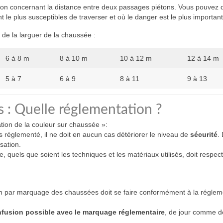
tion concernant la distance entre deux passages piétons. Vous pouvez
 le plus susceptibles de traverser et où le danger est le plus important
de la larguer de la chaussée :
6 à 8 m
8 à 10 m
10 à 12 m
12 à 14 m
5 à 7
6 à 9
8 à 11
9 à 13
 : Quelle réglementation ?
isation de la couleur sur chaussée »:
s réglementé, il ne doit en aucun cas détériorer le niveau de
sécurité
.
sation.
 quels que soient les techniques et les matériaux utilisés, doit respect
ion par marquage des chaussées doit se faire conformément à la réglem
nfusion possible avec le marquage réglementaire
, de jour comme de