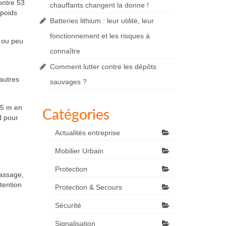
ontre 53
chauffants changent la donne !
 poids
Batteries lithium : leur utilité, leur
fonctionnement et les risques à
e ou peu
connaître
Comment lutter contre les dépôts
autres
sauvages ?
 5 m en
Catégories
d pour
Actualités entreprise
Mobilier Urbain
Protection
passage,
tention
Protection & Secours
Sécurité
Signalisation