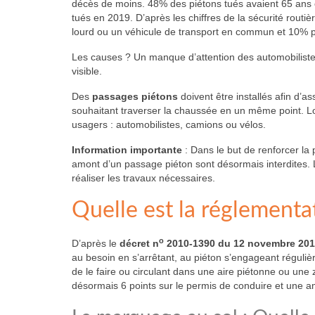
décès de moins. 48% des piétons tués avaient 65 ans 
tués en 2019. D’après les chiffres de la sécurité rout
lourd ou un véhicule de transport en commun et 10% par
Les causes ? Un manque d’attention des automobiliste
visible.
Des
passages piétons
doivent être installés afin d’a
souhaitant traverser la chaussée en un même point. Lor
usagers : automobilistes, camions ou vélos.
Information importante
: Dans le but de renforcer la
amont d’un passage piéton sont désormais interdites. 
réaliser les travaux nécessaires.
Quelle est la réglementa
o
D’après le
décret n
2010-1390 du 12 novembre 20
au besoin en s’arrêtant, au piéton s’engageant réguliè
de le faire ou circulant dans une aire piétonne ou une 
désormais 6 points sur le permis de conduire et une a