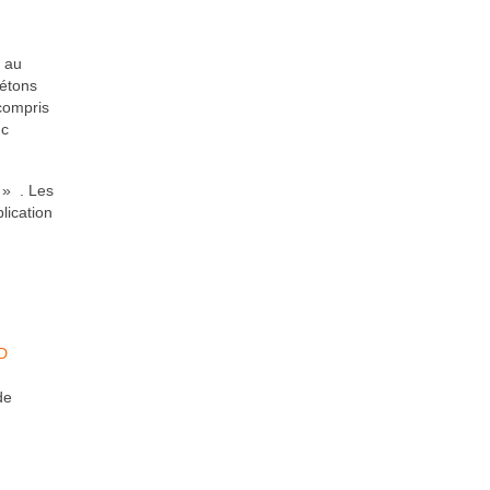
e au
iétons
 compris
nc
e » . Les
lication
D
de