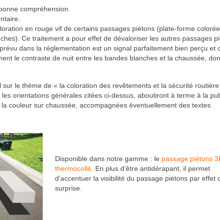
 sa bonne compréhension.
ntaire.
oloration en rouge vif de certains passages piétons (plate-forme coloré
ches). Ce traitement a pour effet de dévaloriser les autres passages p
st prévu dans la réglementation est un signal parfaitement bien perçu et
ment le contraste de nuit entre les bandes blanches et la chaussée, do
il sur le thème de « la coloration des revêtements et la sécurité routièr
 les orientations générales citées ci-dessus, aboutiront à terme à la pub
e la couleur sur chaussée, accompagnées éventuellement des textes
Disponible dans notre gamme : le
passage piétons 3
thermocollé
. En plus d’être antidérapant, il permet
d’accentuer la visibilité du passage piétons par effet 
surprise.