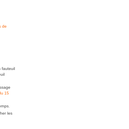
s de
fauteuil
uil
assage
du 15
temps.
her les