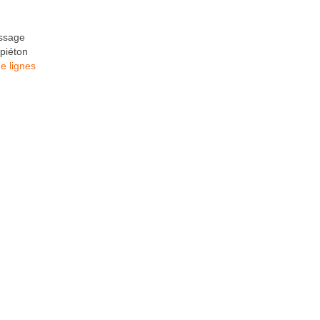
assage
 piéton
e lignes