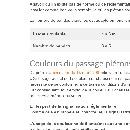
A savoir qu’il n’existe pas de norme ou de réglementa
installer comme bon vous semble, là où les piétons sont
Le nombre de bandes blanches est adapté en fonction 
Largeur roulable
4 à 6 m
Nombre de bandes
3 à 5
Couleurs du passage piétons
D’après « la
circulaire du 15 mai 1996
relative à l’util
« Si l’usage actuel de la couleur sur chaussée n’est pa
nécessité de se conformer à certaines conditions d’utili
Par conséquent, tout emploi de la couleur sur chaussée,
principes généraux suivants :
1.
Respect de la signalisation réglementaire
:
Comme cela est rappelé au chapitre Ier, la signalisat
;
L’usage de la couleur ne doit entraîner aucune co
par tous les temps et après vieillissement.