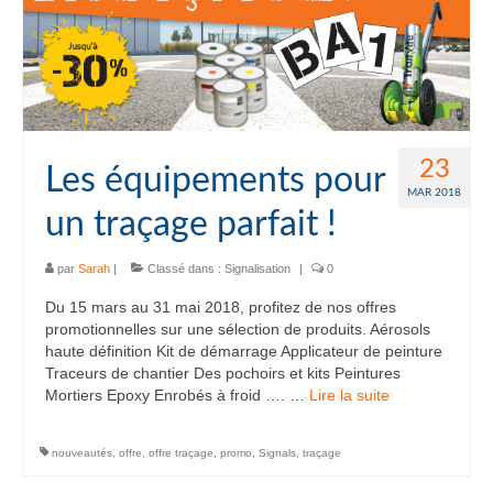
23
Les équipements pour
MAR 2018
un traçage parfait !
par
Sarah
|
Classé dans :
Signalisation
|
0
Du 15 mars au 31 mai 2018, profitez de nos offres
promotionnelles sur une sélection de produits. Aérosols
haute définition Kit de démarrage Applicateur de peinture
Traceurs de chantier Des pochoirs et kits Peintures
Mortiers Epoxy Enrobés à froid …. …
Lire la suite­­
nouveautés
,
offre
,
offre traçage
,
promo
,
Signals
,
traçage