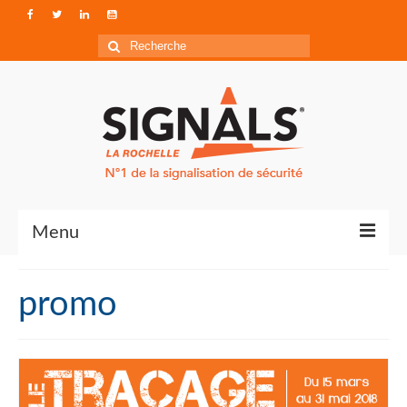
Rechercher
:
Menu
Contact
promo
Qui sommes-nous ?
Accéder à Signals