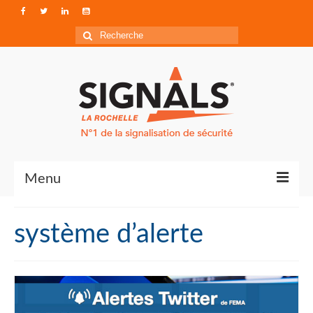
Rechercher
:
Menu
Contact
système d’alerte
Qui sommes-nous ?
Accéder à Signals