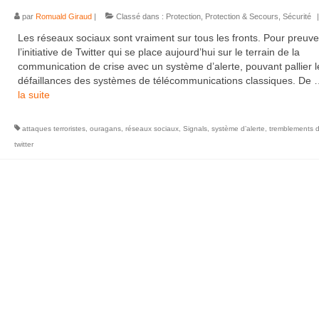
par
Romuald Giraud
|
Classé dans :
Protection
,
Protection & Secours
,
Sécurité
|
Les réseaux sociaux sont vraiment sur tous les fronts. Pour preuve
l’initiative de Twitter qui se place aujourd’hui sur le terrain de la
communication de crise avec un système d’alerte, pouvant pallier l
défaillances des systèmes de télécommunications classiques. De
la suite­­
attaques terroristes
,
ouragans
,
réseaux sociaux
,
Signals
,
système d’alerte
,
tremblements d
twitter