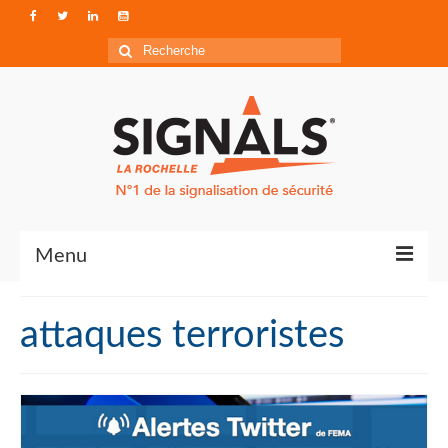
Rechercher
:
Menu
Contact
attaques terroristes
Qui sommes-nous ?
Accéder à Signals