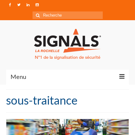
Rechercher
:
Menu
Contact
sous-traitance
Qui sommes-nous ?
Accéder à Signals