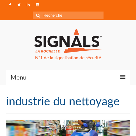
Rechercher
:
Menu
Contact
industrie du nettoyage
Qui sommes-nous ?
Accéder à Signals