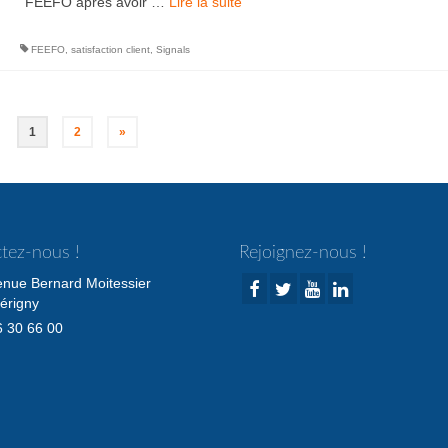
FEEFO après avoir …
Lire la suite­­
FEEFO
,
satisfaction client
,
Signals
1
2
»
tez-nous !
Rejoignez-nous !
enue Bernard Moitessier
érigny
 30 66 00