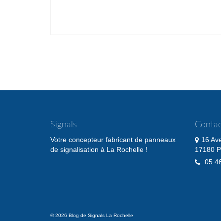
Pagination
des
publications
Signals
Contac
Votre concepteur fabricant de panneaux
16 Av
de signalisation à La Rochelle !
17180 P
05 46
© 2026 Blog de Signals La Rochelle