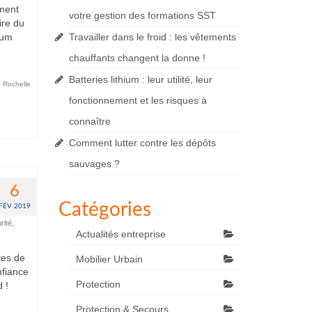
ement
votre gestion des formations SST
ire du
num
Travailler dans le froid : les vêtements
chauffants changent la donne !
Batteries lithium : leur utilité, leur
a Rochelle
fonctionnement et les risques à
connaître
Comment lutter contre les dépôts
sauvages ?
6
Catégories
FÉV 2019
rité
,
Actualités entreprise
tes de
Mobilier Urbain
nfiance
Protection
 !
Protection & Secours