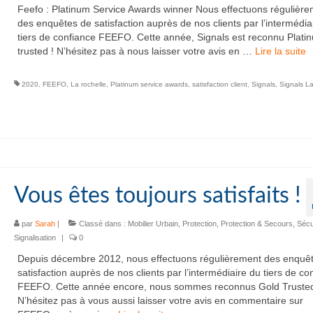
Feefo : Platinum Service Awards winner Nous effectuons régulièr
des enquêtes de satisfaction auprès de nos clients par l’intermédia
tiers de confiance FEEFO. Cette année, Signals est reconnu Plati
trusted ! N’hésitez pas à nous laisser votre avis en …
Lire la suite­­
2020
,
FEEFO
,
La rochelle
,
Platinum service awards
,
satisfaction client
,
Signals
,
Signals L
Vous êtes toujours satisfaits !
par
Sarah
|
Classé dans :
Mobilier Urbain
,
Protection
,
Protection & Secours
,
Sécu
Signalisation
|
0
Depuis décembre 2012, nous effectuons régulièrement des enquê
satisfaction auprès de nos clients par l’intermédiaire du tiers de co
FEEFO. Cette année encore, nous sommes reconnus Gold Trusted
N’hésitez pas à vous aussi laisser votre avis en commentaire sur