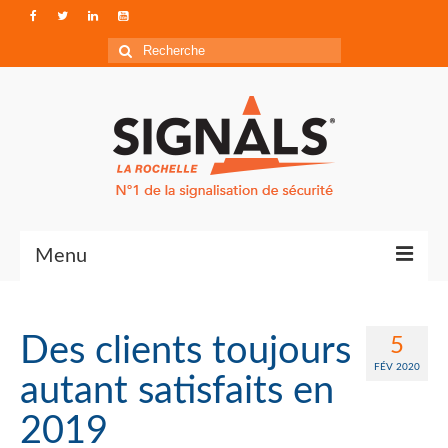
Rechercher
:
Menu
Contact
Des clients toujours
5
Qui sommes-nous ?
FÉV 2020
autant satisfaits en
Accéder à Signals
2019