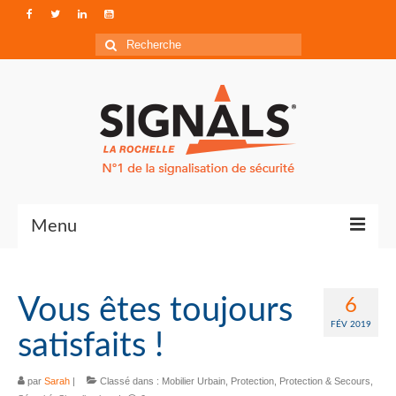
Rechercher
:
Menu
Contact
Vous êtes toujours
6
Qui sommes-nous ?
FÉV 2019
satisfaits !
Accéder à Signals
par
Sarah
|
Classé dans :
Mobilier Urbain
,
Protection
,
Protection & Secours
,