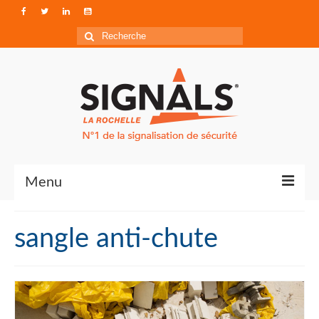
Rechercher
:
Menu
Contact
sangle anti-chute
Qui sommes-nous ?
Accéder à Signals