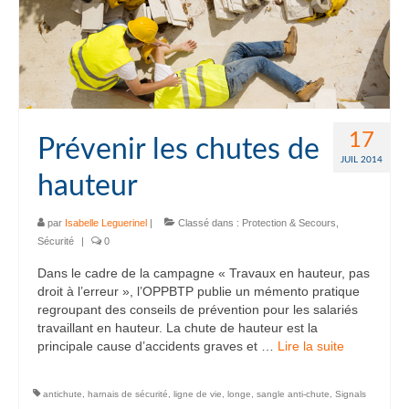
17
Prévenir les chutes de
JUIL 2014
hauteur
par
Isabelle Leguerinel
|
Classé dans :
Protection & Secours
,
Sécurité
|
0
Dans le cadre de la campagne « Travaux en hauteur, pas
droit à l’erreur », l’OPPBTP publie un mémento pratique
regroupant des conseils de prévention pour les salariés
travaillant en hauteur. La chute de hauteur est la
principale cause d’accidents graves et …
Lire la suite­­
antichute
,
harnais de sécurité
,
ligne de vie
,
longe
,
sangle anti-chute
,
Signals