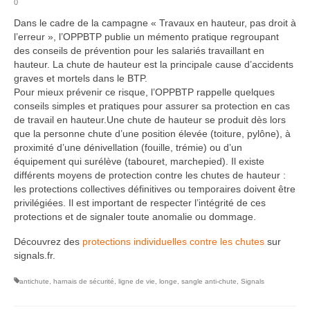
0
Dans le cadre de la campagne « Travaux en hauteur, pas droit à
l’erreur », l’OPPBTP publie un mémento pratique regroupant
des conseils de prévention pour les salariés travaillant en
hauteur. La chute de hauteur est la principale cause d’accidents
graves et mortels dans le BTP.
Pour mieux prévenir ce risque, l’OPPBTP rappelle quelques
conseils simples et pratiques pour assurer sa protection en cas
de travail en hauteur.Une chute de hauteur se produit dès lors
que la personne chute d’une position élevée (toiture, pylône), à
proximité d’une dénivellation (fouille, trémie) ou d’un
équipement qui surélève (tabouret, marchepied). Il existe
différents moyens de protection contre les chutes de hauteur :
les protections collectives définitives ou temporaires doivent être
privilégiées. Il est important de respecter l’intégrité de ces
protections et de signaler toute anomalie ou dommage.
Découvrez des
protections individuelles contre les chutes
sur
signals.fr.
antichute
,
harnais de sécurité
,
ligne de vie
,
longe
,
sangle anti-chute
,
Signals