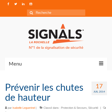
Rechercher
:
Menu
Contact
Prévenir les chutes
17
Qui sommes-nous ?
JUIL 2014
de hauteur
Accéder à Signals
par
Isabelle Leguerinel
|
Classé dans :
Protection & Secours
,
Sécurité
|