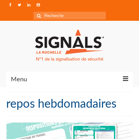
Rechercher
:
Menu
Contact
repos hebdomadaires
Qui sommes-nous ?
Accéder à Signals