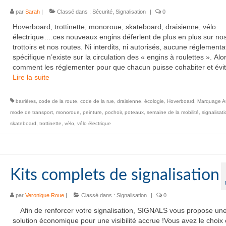
par
Sarah
|
Classé dans :
Sécurité
,
Signalisation
|
0
Hoverboard, trottinette, monoroue, skateboard, draisienne, vélo
électrique….ces nouveaux engins déferlent de plus en plus sur no
trottoirs et nos routes. Ni interdits, ni autorisés, aucune réglementa
spécifique n’existe sur la circulation des « engins à roulettes ». Alo
comment les réglementer pour que chacun puisse cohabiter et évi
Lire la suite­­
barrières
,
code de la route
,
code de la rue
,
draisienne
,
écologie
,
Hoverboard
,
Marquage A
mode de transport
,
monoroue
,
peinture
,
pochoir
,
poteaux
,
semaine de la mobilité
,
signalisat
skateboard
,
trottinette
,
vélo
,
vélo électrique
Kits complets de signalisation
par
Veronique Roue
|
Classé dans :
Signalisation
|
0
Afin de renforcer votre signalisation, SIGNALS vous propose un
solution économique pour une visibilité accrue !Vous avez le choix 