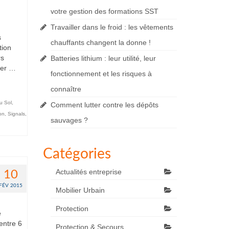
votre gestion des formations SST
Travailler dans le froid : les vêtements
s
chauffants changent la donne !
tion
rs
Batteries lithium : leur utilité, leur
ter …
fonctionnement et les risques à
connaître
u Sol
,
Comment lutter contre les dépôts
ion
,
Signals
,
sauvages ?
Catégories
Actualités entreprise
10
FÉV 2015
Mobilier Urbain
Protection
e
entre 6
Protection & Secours