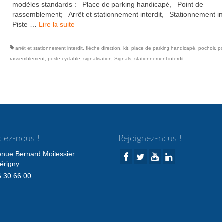
modèles standards :– Place de parking handicapé,– Point de
rassemblement;– Arrêt et stationnement interdit,– Stationnement in
Piste …
Lire la suite­­
arrêt et stationnement interdit
,
flèche direction
,
kit
,
place de parking handicapé
,
pochoir
,
p
rassemblement
,
poste cyclable
,
signalisation
,
Signals
,
stationnement interdit
tez-nous !
Rejoignez-nous !
enue Bernard Moitessier
érigny
 30 66 00