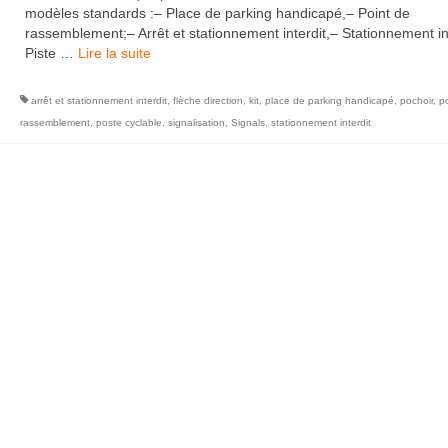
modèles standards :– Place de parking handicapé,– Point de
rassemblement;– Arrêt et stationnement interdit,– Stationnement in
Piste …
Lire la suite­­
arrêt et stationnement interdit
,
flèche direction
,
kit
,
place de parking handicapé
,
pochoir
,
p
rassemblement
,
poste cyclable
,
signalisation
,
Signals
,
stationnement interdit