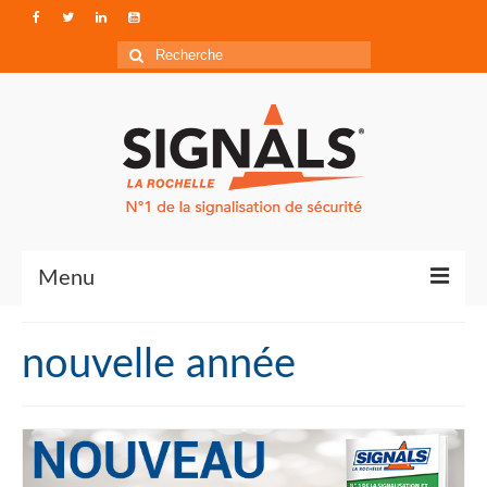
Rechercher
:
Menu
Contact
nouvelle année
Qui sommes-nous ?
Accéder à Signals