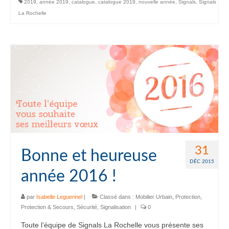
2019
,
année 2019
,
catalogue
,
catalogue 2019
,
nouvelle année
,
Signals
,
Signals
La Rochelle
31
Bonne et heureuse
DÉC 2015
année 2016 !
par
Isabelle Leguerinel
|
Classé dans :
Mobilier Urbain
,
Protection
,
Protection & Secours
,
Sécurité
,
Signalisation
|
0
Toute l’équipe de Signals La Rochelle vous présente ses