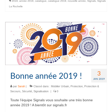
2019
,
année 2019
,
catalogue
,
catalogue 2019
,
nouvelle année
,
Signals
,
Signals
La Rochelle
3
Bonne année 2019 !
JAN 2019
par
Sarah
|
Classé dans :
Mobilier Urbain
,
Protection
,
Protection &
Secours
,
Sécurité
,
Signalisation
|
0
Toute l’équipe Signals vous souhaite une très bonne
année 2019 ! A bientôt sur signals.fr