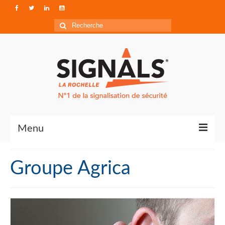
Rechercher
:
Menu
Contact
Groupe Agrica
Qui sommes-nous ?
Accéder à Signals