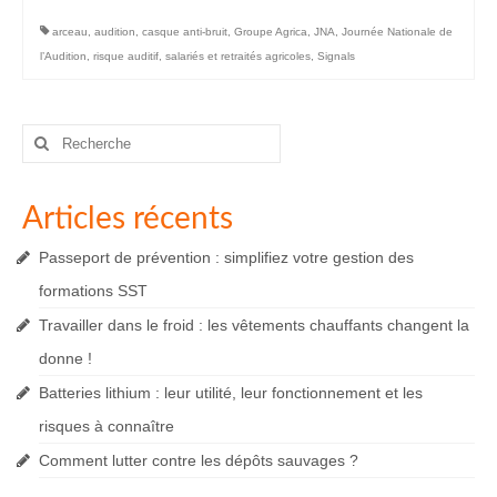
arceau
,
audition
,
casque anti-bruit
,
Groupe Agrica
,
JNA
,
Journée Nationale de
l’Audition
,
risque auditif
,
salariés et retraités agricoles
,
Signals
Rechercher
:
Articles récents
Passeport de prévention : simplifiez votre gestion des
formations SST
Travailler dans le froid : les vêtements chauffants changent la
donne !
Batteries lithium : leur utilité, leur fonctionnement et les
risques à connaître
Comment lutter contre les dépôts sauvages ?