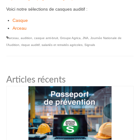
Voici notre sélections de casques auditif :
Casque
Arceau
arceau
,
audition
,
casque anti-bruit
,
Groupe Agrica
,
JNA
,
Journée Nationale de
l’Audition
,
risque auditif
,
salariés et retraités agricoles
,
Signals
Articles récents