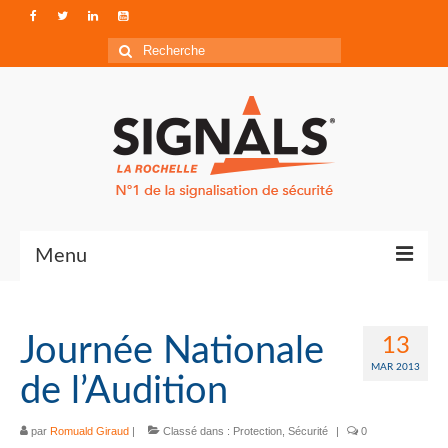
Rechercher
:
Menu
Contact
Journée Nationale
13
Qui sommes-nous ?
MAR 2013
de l’Audition
Accéder à Signals
par
Romuald Giraud
|
Classé dans :
Protection
,
Sécurité
|
0