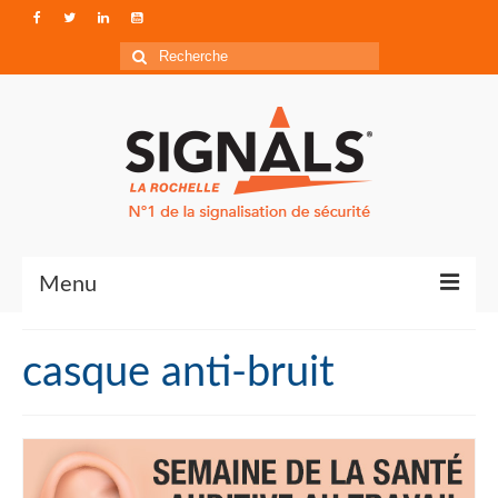
Rechercher
:
Menu
Contact
casque anti-bruit
Qui sommes-nous ?
Accéder à Signals