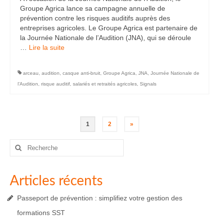
Groupe Agrica lance sa campagne annuelle de
prévention contre les risques auditifs auprès des
entreprises agricoles. Le Groupe Agrica est partenaire de
la Journée Nationale de l’Audition (JNA), qui se déroule
…
Lire la suite­­
arceau
,
audition
,
casque anti-bruit
,
Groupe Agrica
,
JNA
,
Journée Nationale de
l’Audition
,
risque auditif
,
salariés et retraités agricoles
,
Signals
Pagination
1
2
»
des
Rechercher
:
publications
Articles récents
Passeport de prévention : simplifiez votre gestion des
formations SST