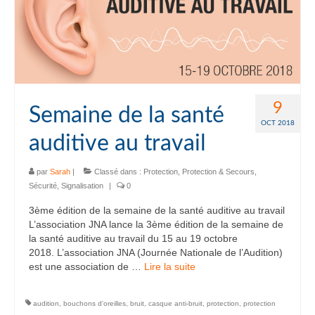
9
Semaine de la santé
OCT 2018
auditive au travail
par
Sarah
|
Classé dans :
Protection
,
Protection & Secours
,
Sécurité
,
Signalisation
|
0
3ème édition de la semaine de la santé auditive au travail
L’association JNA lance la 3ème édition de la semaine de
la santé auditive au travail du 15 au 19 octobre
2018. L’association JNA (Journée Nationale de l’Audition)
est une association de …
Lire la suite­­
audition
,
bouchons d'oreilles
,
bruit
,
casque anti-bruit
,
protection
,
protection