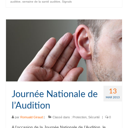
auditive
,
semaine de la santé auditive
,
Signals
13
Journée Nationale de
MAR 2013
l’Audition
par
Romuald Giraud
|
Classé dans :
Protection
,
Sécurité
|
0
A l’occasion de la Journée Nationale de l’Audition, le