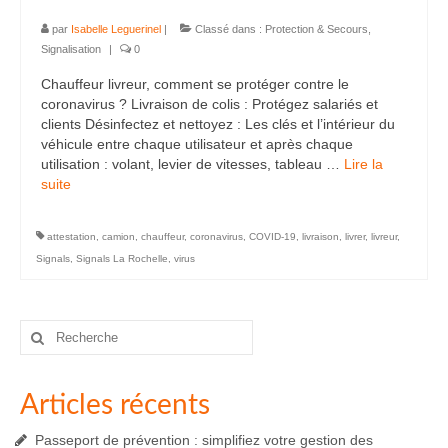
par
Isabelle Leguerinel
|
Classé dans :
Protection & Secours
,
Signalisation
|
0
Chauffeur livreur, comment se protéger contre le
coronavirus ? Livraison de colis : Protégez salariés et
clients Désinfectez et nettoyez : Les clés et l’intérieur du
véhicule entre chaque utilisateur et après chaque
utilisation : volant, levier de vitesses, tableau …
Lire la
suite­­
attestation
,
camion
,
chauffeur
,
coronavirus
,
COVID-19
,
livraison
,
livrer
,
livreur
,
Signals
,
Signals La Rochelle
,
virus
Rechercher
:
Articles récents
Passeport de prévention : simplifiez votre gestion des