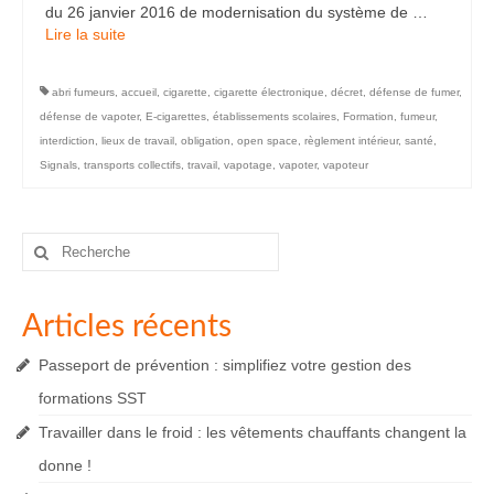
du 26 janvier 2016 de modernisation du système de …
Lire la suite­­
abri fumeurs
,
accueil
,
cigarette
,
cigarette électronique
,
décret
,
défense de fumer
,
défense de vapoter
,
E-cigarettes
,
établissements scolaires
,
Formation
,
fumeur
,
interdiction
,
lieux de travail
,
obligation
,
open space
,
règlement intérieur
,
santé
,
Signals
,
transports collectifs
,
travail
,
vapotage
,
vapoter
,
vapoteur
Rechercher
:
Articles récents
Passeport de prévention : simplifiez votre gestion des
formations SST
Travailler dans le froid : les vêtements chauffants changent la
donne !