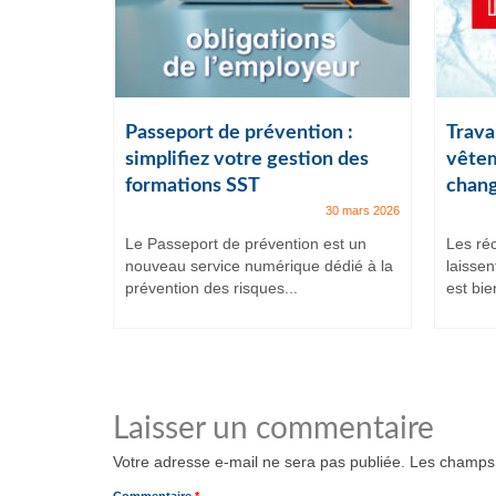
ail :
Passeport de prévention :
Travai
lles
simplifiez votre gestion des
vêtem
formations SST
chang
7 juillet 2025
30 mars 2026
et intenses,
Le Passeport de prévention est un
Les ré
ituent
nouveau service numérique dédié à la
laissen
prévention des risques...
est bien
Laisser un commentaire
Votre adresse e-mail ne sera pas publiée.
Les champs 