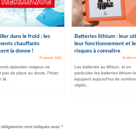
ller dans le froid : les
Batteries lithium : leur uti
ents chauffants
leur fonctionnement et le
ent la donne !
risques à connaître
20 janvier 2026
16 décem
cents épisodes neigeux ne
Les batteries au lithium, et en
t pas de place au doute, l’hiver
particulier les batteries lithium-i
 là...
équipent aujourd’hui de nombr
objets...
obligatoires sont indiqués avec
*