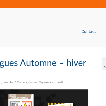
Contact
gues Automne – hiver
A
on
,
Protection & Secours
,
Sécurité
,
Signalisation
|
0