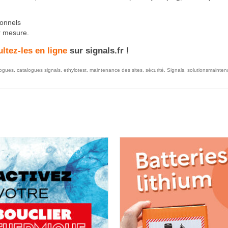
ionnels
r mesure.
ltez-les en ligne
sur signals.fr !
logues
,
catalogues signals
,
ethylotest
,
maintenance des sites
,
sécurité
,
Signals
,
solutionsmainte