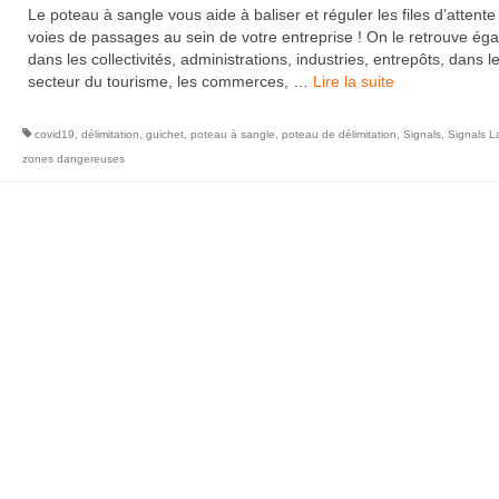
Le poteau à sangle vous aide à baliser et réguler les files d’attente
voies de passages au sein de votre entreprise ! On le retrouve ég
dans les collectivités, administrations, industries, entrepôts, dans l
secteur du tourisme, les commerces, …
Lire la suite­­
covid19
,
délimitation
,
guichet
,
poteau à sangle
,
poteau de délimitation
,
Signals
,
Signals L
zones dangereuses