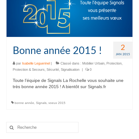
2
Bonne année 2015 !
JAN 2015
par
Isabelle Leguerinel
|
Classé dans :
Mobilier Urbain
,
Protection
,
Protection & Secours
,
Sécurité
,
Signalisation
|
0
Toute l’équipe de Signals La Rochelle vous souhaite une
très bonne année 2015 ! A bientôt sur Signals.fr
bonne année
,
Signals
,
voeux 2015
Rechercher
: