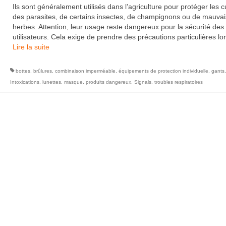
Ils sont généralement utilisés dans l’agriculture pour protéger les c
des parasites, de certains insectes, de champignons ou de mauva
herbes. Attention, leur usage reste dangereux pour la sécurité des
utilisateurs. Cela exige de prendre des précautions particulières l
Lire la suite­­
bottes
,
brûlures
,
combinaison imperméable
,
équipements de protection individuelle
,
gants
,
Intoxications
,
lunettes
,
masque
,
produits dangereux
,
Signals
,
troubles respiratoires