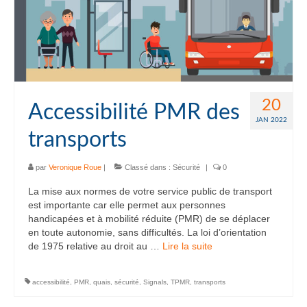
20
Accessibilité PMR des
JAN 2022
transports
par
Veronique Roue
|
Classé dans :
Sécurité
|
0
La mise aux normes de votre service public de transport
est importante car elle permet aux personnes
handicapées et à mobilité réduite (PMR) de se déplacer
en toute autonomie, sans difficultés. La loi d’orientation
de 1975 relative au droit au …
Lire la suite­­
accessibilité
,
PMR
,
quais
,
sécurité
,
Signals
,
TPMR
,
transports