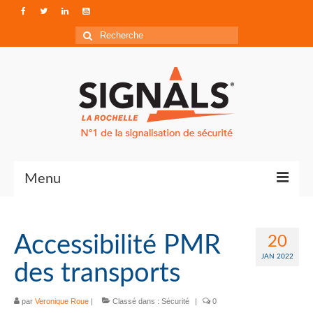
Rechercher
:
Menu
Contact
Accessibilité PMR
20
Qui sommes-nous ?
JAN 2022
des transports
Accéder à Signals
par
Veronique Roue
|
Classé dans :
Sécurité
|
0