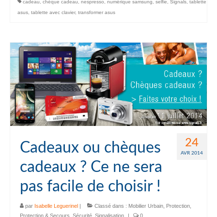
cadeau
,
chèque cadeau
,
nespresso
,
numérique samsung
,
selfie
,
Signals
,
tablette
asus
,
tablette avec clavier
,
transformer asus
24
Cadeaux ou chèques
AVR 2014
cadeaux ? Ce ne sera
pas facile de choisir !
par
Isabelle Leguerinel
|
Classé dans :
Mobilier Urbain
,
Protection
,
Protection & Secours
,
Sécurité
,
Signalisation
|
0