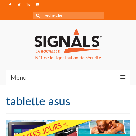
Rechercher
:
Menu
Contact
tablette asus
Qui sommes-nous ?
Accéder à Signals