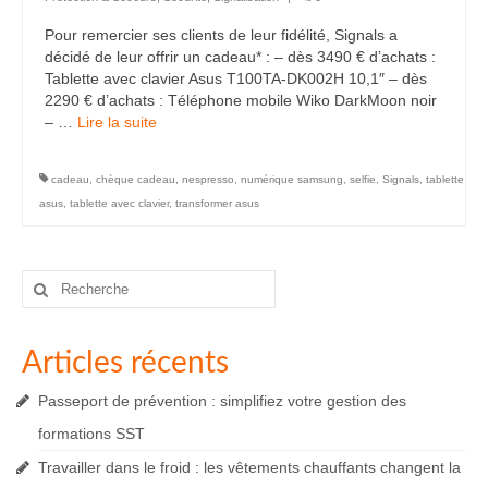
Pour remercier ses clients de leur fidélité, Signals a
décidé de leur offrir un cadeau* : – dès 3490 € d’achats :
Tablette avec clavier Asus T100TA-DK002H 10,1″ – dès
2290 € d’achats : Téléphone mobile Wiko DarkMoon noir
– …
Lire la suite­­
cadeau
,
chèque cadeau
,
nespresso
,
numérique samsung
,
selfie
,
Signals
,
tablette
asus
,
tablette avec clavier
,
transformer asus
Rechercher
:
Articles récents
Passeport de prévention : simplifiez votre gestion des
formations SST
Travailler dans le froid : les vêtements chauffants changent la