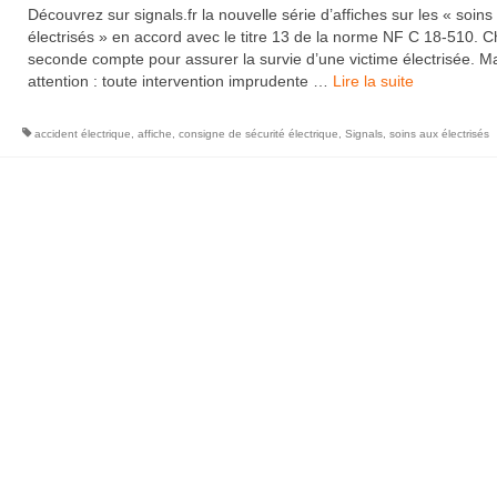
Découvrez sur signals.fr la nouvelle série d’affiches sur les « soins
électrisés » en accord avec le titre 13 de la norme NF C 18-510. 
seconde compte pour assurer la survie d’une victime électrisée. M
attention : toute intervention imprudente …
Lire la suite­­
accident électrique
,
affiche
,
consigne de sécurité électrique
,
Signals
,
soins aux électrisés