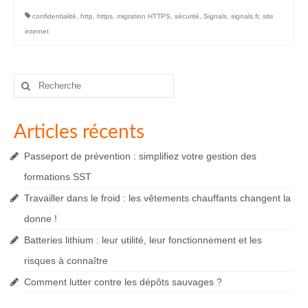
confidentialité
,
http
,
https
,
migration HTTPS
,
sécurité
,
Signals
,
signals.fr
,
site
internet
Rechercher
:
Articles récents
Passeport de prévention : simplifiez votre gestion des
formations SST
Travailler dans le froid : les vêtements chauffants changent la
donne !
Batteries lithium : leur utilité, leur fonctionnement et les
risques à connaître
Comment lutter contre les dépôts sauvages ?