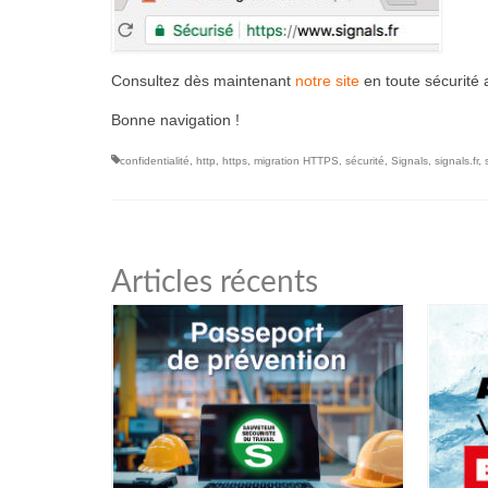
Consultez dès maintenant
notre site
en toute sécurité 
Bonne navigation !
confidentialité
,
http
,
https
,
migration HTTPS
,
sécurité
,
Signals
,
signals.fr
,
Articles récents