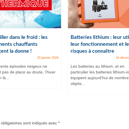
ller dans le froid : les
Batteries lithium : leur uti
ents chauffants
leur fonctionnement et le
ent la donne !
risques à connaître
20 janvier 2026
16 décem
cents épisodes neigeux ne
Les batteries au lithium, et en
t pas de place au doute, l’hiver
particulier les batteries lithium-i
 là...
équipent aujourd’hui de nombr
objets...
obligatoires sont indiqués avec
*