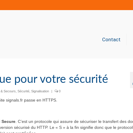
Contact
olue pour votre sécurité
n & Secours
,
Sécurité
,
Signalisation
|
0
site signals.fr passe en HTTPS.
l
Secure
. C’est un protocole qui assure de sécuriser le transfert des d
 version sécurisé du HTTP. Le « S » à la fin signifie donc que le protocol