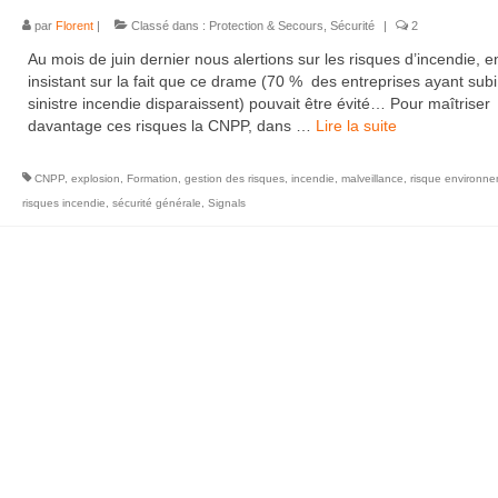
par
Florent
|
Classé dans :
Protection & Secours
,
Sécurité
|
2
Au mois de juin dernier nous alertions sur les risques d’incendie, e
insistant sur la fait que ce drame (70 % des entreprises ayant subi
sinistre incendie disparaissent) pouvait être évité… Pour maîtriser
davantage ces risques la CNPP, dans …
Lire la suite­­
CNPP
,
explosion
,
Formation
,
gestion des risques
,
incendie
,
malveillance
,
risque environn
risques incendie
,
sécurité générale
,
Signals