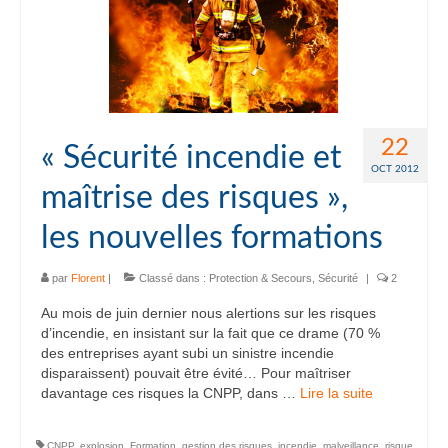
22
« Sécurité incendie et
OCT 2012
maîtrise des risques »,
les nouvelles formations
par
Florent
|
Classé dans :
Protection & Secours
,
Sécurité
|
2
Au mois de juin dernier nous alertions sur les risques
d’incendie, en insistant sur la fait que ce drame (70 %
des entreprises ayant subi un sinistre incendie
disparaissent) pouvait être évité… Pour maîtriser
davantage ces risques la CNPP, dans …
Lire la suite­­
CNPP
,
explosion
,
Formation
,
gestion des risques
,
incendie
,
malveillance
,
risque