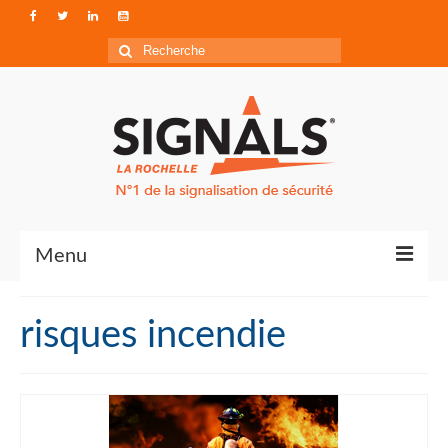
Rechercher
:
Menu
Contact
risques incendie
Qui sommes-nous ?
Accéder à Signals