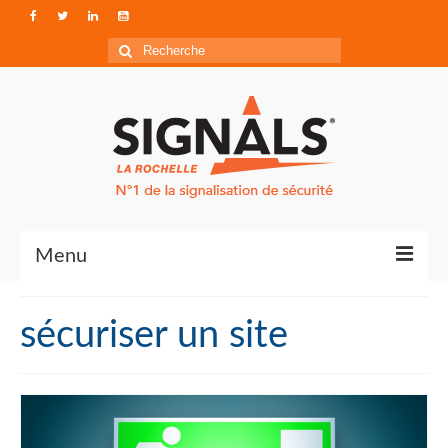
Rechercher
:
Menu
Contact
sécuriser un site
Qui sommes-nous ?
Accéder à Signals