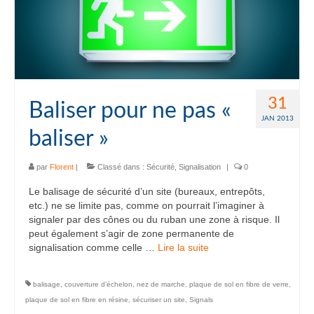
31
Baliser pour ne pas «
JAN 2013
baliser »
par
Florent
|
Classé dans :
Sécurité
,
Signalisation
|
0
Le balisage de sécurité d’un site (bureaux, entrepôts,
etc.) ne se limite pas, comme on pourrait l’imaginer à
signaler par des cônes ou du ruban une zone à risque. Il
peut également s’agir de zone permanente de
signalisation comme celle …
Lire la suite­­
balisage
,
couverture d’échelon
,
nez de marche
,
plaque de sol en fibre de verre
,
plaque de sol en fibre en résine
,
sécuriser un site
,
Signals