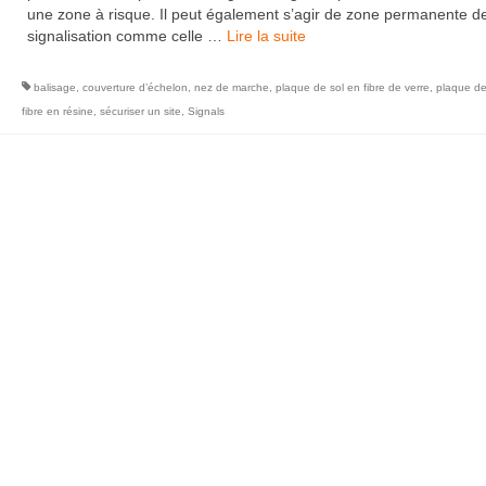
une zone à risque. Il peut également s’agir de zone permanente d
signalisation comme celle …
Lire la suite­­
balisage
,
couverture d’échelon
,
nez de marche
,
plaque de sol en fibre de verre
,
plaque de
fibre en résine
,
sécuriser un site
,
Signals