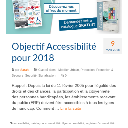
9
Objectif Accessibilité
MAR 2018
pour 2018
par
Sarah
|
Classé dans :
Mobilier Urbain
,
Protection
,
Protection &
Secours
,
Sécurité
,
Signalisation
|
0
Rappel : Depuis la loi du 11 février 2005 pour l’égalité des
droits et des chances, la participation et la citoyenneté
des personnes handicapées, les établissements recevant
du public (ERP) doivent être accessibles à tous les types
de handicap. Comment …
Lire la suite­­
accessibilité
,
catalogue accessibilité
,
flyer accessibilité
,
registre d'accessibilité
,