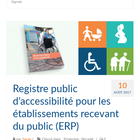
Signals
10
Registre public
AOÛT 2017
d’accessibilité pour les
établissements recevant
du public (ERP)
par
Sarah
|
Classé dans :
Protection
,
Sécurité
|
0