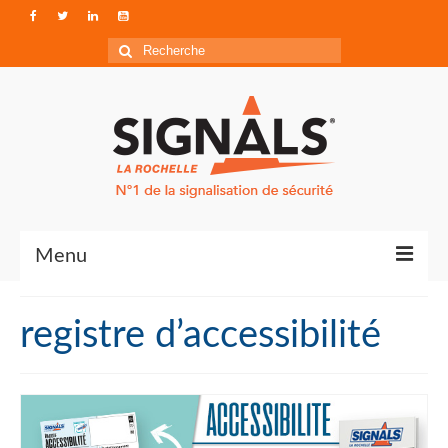
Rechercher
:
Menu
Contact
registre d’accessibilité
Qui sommes-nous ?
Accéder à Signals