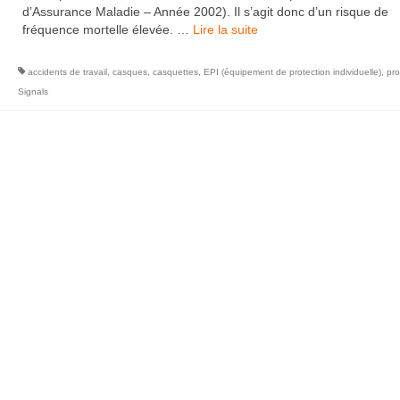
d’Assurance Maladie – Année 2002). Il s’agit donc d’un risque de
fréquence mortelle élevée. …
Lire la suite­­
accidents de travail
,
casques
,
casquettes
,
EPI (équipement de protection individuelle)
,
pro
Signals