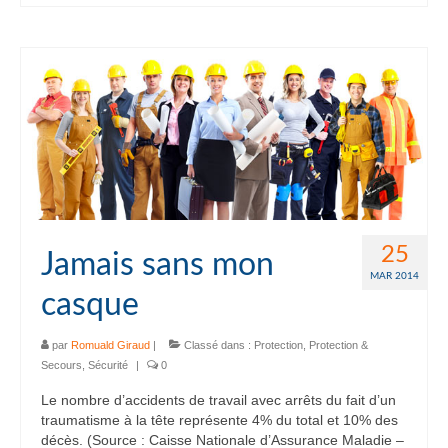
25
Jamais sans mon
MAR 2014
casque
par
Romuald Giraud
|
Classé dans :
Protection
,
Protection &
Secours
,
Sécurité
|
0
Le nombre d’accidents de travail avec arrêts du fait d’un
traumatisme à la tête représente 4% du total et 10% des
décès. (Source : Caisse Nationale d’Assurance Maladie –