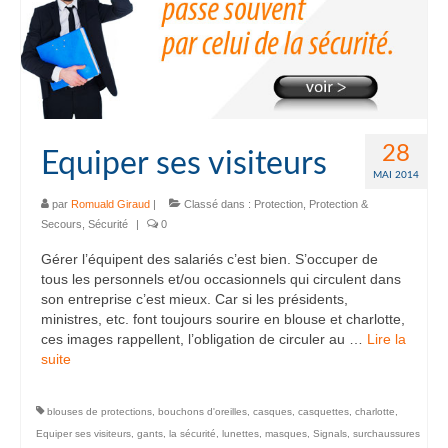
28
Equiper ses visiteurs
MAI 2014
par
Romuald Giraud
|
Classé dans :
Protection
,
Protection &
Secours
,
Sécurité
|
0
Gérer l’équipent des salariés c’est bien. S’occuper de
tous les personnels et/ou occasionnels qui circulent dans
son entreprise c’est mieux. Car si les présidents,
ministres, etc. font toujours sourire en blouse et charlotte,
ces images rappellent, l’obligation de circuler au …
Lire la
suite­­
blouses de protections
,
bouchons d'oreilles
,
casques
,
casquettes
,
charlotte
,
Equiper ses visiteurs
,
gants
,
la sécurité
,
lunettes
,
masques
,
Signals
,
surchaussures