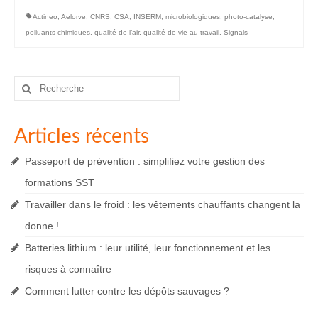
Actineo
,
Aelorve
,
CNRS
,
CSA
,
INSERM
,
microbiologiques
,
photo-catalyse
,
polluants chimiques
,
qualité de l’air
,
qualité de vie au travail
,
Signals
Rechercher
:
Articles récents
Passeport de prévention : simplifiez votre gestion des
formations SST
Travailler dans le froid : les vêtements chauffants changent la
donne !
Batteries lithium : leur utilité, leur fonctionnement et les
risques à connaître
Comment lutter contre les dépôts sauvages ?