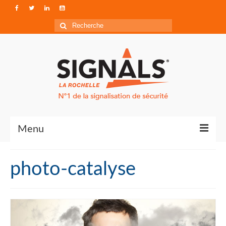
Rechercher
:
Menu
Contact
photo-catalyse
Qui sommes-nous ?
Accéder à Signals