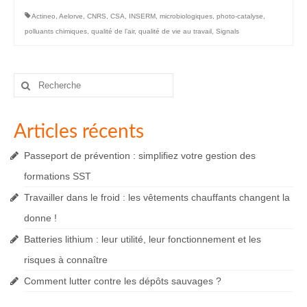
Actineo
,
Aelorve
,
CNRS
,
CSA
,
INSERM
,
microbiologiques
,
photo-catalyse
,
polluants chimiques
,
qualité de l’air
,
qualité de vie au travail
,
Signals
Rechercher
:
Articles récents
Passeport de prévention : simplifiez votre gestion des
formations SST
Travailler dans le froid : les vêtements chauffants changent la
donne !
Batteries lithium : leur utilité, leur fonctionnement et les
risques à connaître
Comment lutter contre les dépôts sauvages ?