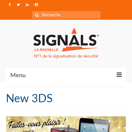
Rechercher
:
Menu
Contact
New 3DS
Qui sommes-nous ?
Accéder à Signals