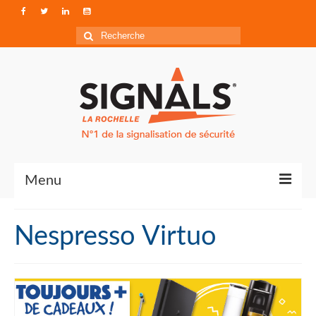
Rechercher
:
Menu
Contact
Nespresso Virtuo
Qui sommes-nous ?
Accéder à Signals