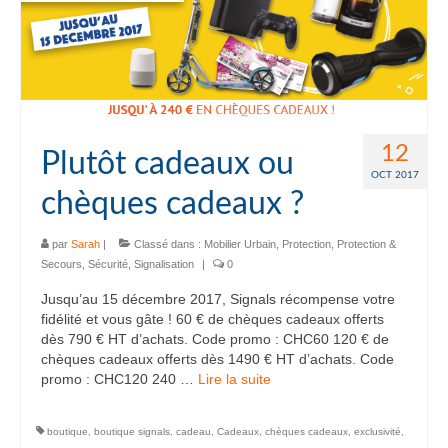
12
Plutôt cadeaux ou
OCT 2017
chèques cadeaux ?
par
Sarah
|
Classé dans :
Mobilier Urbain
,
Protection
,
Protection &
Secours
,
Sécurité
,
Signalisation
|
0
Jusqu’au 15 décembre 2017, Signals récompense votre
fidélité et vous gâte ! 60 € de chèques cadeaux offerts
dès 790 € HT d’achats. Code promo : CHC60 120 € de
chèques cadeaux offerts dès 1490 € HT d’achats. Code
promo : CHC120 240 …
Lire la suite­­
boutique
,
boutique signals
,
cadeau
,
Cadeaux
,
chèques cadeaux
,
exclusivité
,