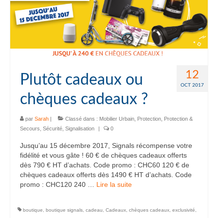
12
Plutôt cadeaux ou
OCT 2017
chèques cadeaux ?
par
Sarah
|
Classé dans :
Mobilier Urbain
,
Protection
,
Protection &
Secours
,
Sécurité
,
Signalisation
|
0
Jusqu’au 15 décembre 2017, Signals récompense votre
fidélité et vous gâte ! 60 € de chèques cadeaux offerts
dès 790 € HT d’achats. Code promo : CHC60 120 € de
chèques cadeaux offerts dès 1490 € HT d’achats. Code
promo : CHC120 240 …
Lire la suite­­
boutique
,
boutique signals
,
cadeau
,
Cadeaux
,
chèques cadeaux
,
exclusivité
,