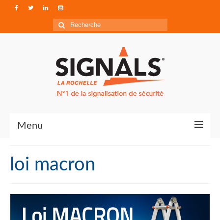
Rechercher
:
Menu
Contact
loi macron
Qui sommes-nous ?
Accéder à Signals