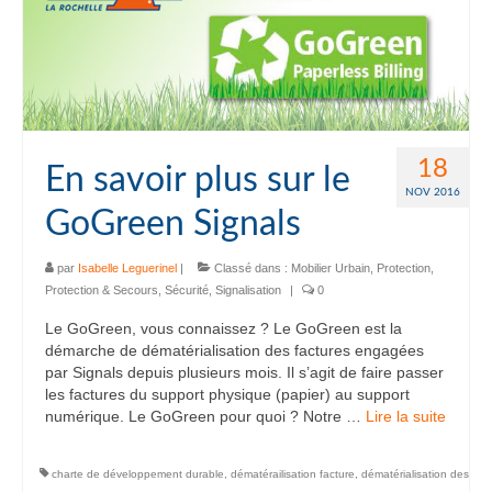
18
En savoir plus sur le
NOV 2016
GoGreen Signals
par
Isabelle Leguerinel
|
Classé dans :
Mobilier Urbain
,
Protection
,
Protection & Secours
,
Sécurité
,
Signalisation
|
0
Le GoGreen, vous connaissez ? Le GoGreen est la
démarche de dématérialisation des factures engagées
par Signals depuis plusieurs mois. Il s’agit de faire passer
les factures du support physique (papier) au support
numérique. Le GoGreen pour quoi ? Notre …
Lire la suite­­
charte de développement durable
,
dématérailisation facture
,
dématérialisation des