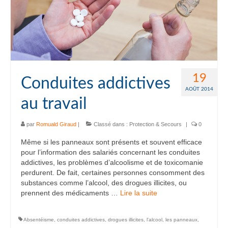
19
Conduites addictives
AOÛT 2014
au travail
par
Romuald Giraud
|
Classé dans :
Protection & Secours
|
0
Même si les panneaux sont présents et souvent efficace
pour l’information des salariés concernant les conduites
addictives, les problèmes d’alcoolisme et de toxicomanie
perdurent. De fait, certaines personnes consomment des
substances comme l’alcool, des drogues illicites, ou
prennent des médicaments …
Lire la suite­­
Absentéisme
,
conduites addictives
,
drogues illicites
,
l'alcool
,
les panneaux
,