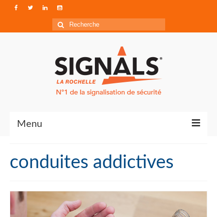
Rechercher
:
Menu
Contact
conduites addictives
Qui sommes-nous ?
Accéder à Signals