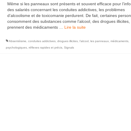
Même si les panneaux sont présents et souvent efficace pour l’inf
des salariés concernant les conduites addictives, les problèmes
d’alcoolisme et de toxicomanie perdurent. De fait, certaines perso
consomment des substances comme l’alcool, des drogues illicites,
prennent des médicaments …
Lire la suite­­
Absentéisme
,
conduites addictives
,
drogues illicites
,
l'alcool
,
les panneaux
,
médicaments
,
psychologiques
,
réflexes rapides et précis
,
Signals